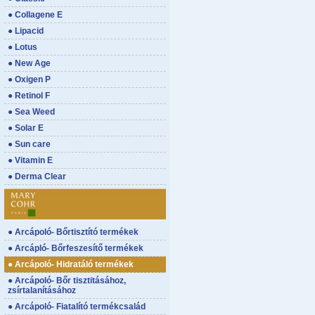
● Collagene E
● Lipacid
● Lotus
● New Age
● Oxigen P
● Retinol F
● Sea Weed
● Solar E
● Sun care
● Vitamin E
● Derma Clear
● Arcápoló- Bőrtisztító termékek
● Arcápló- Bőrfeszesítő termékek
● Arcápoló- Hidratáló termékek
● Arcápoló- Bőr tisztitásához,
zsírtalanításához
● Arcápoló- Fiatalító termékcsalád