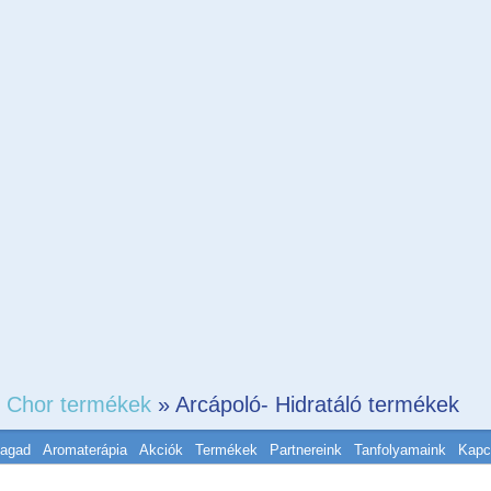
 Chor termékek
» Arcápoló- Hidratáló termékek
magad
Aromaterápia
Akciók
Termékek
Partnereink
Tanfolyamaink
Kapc