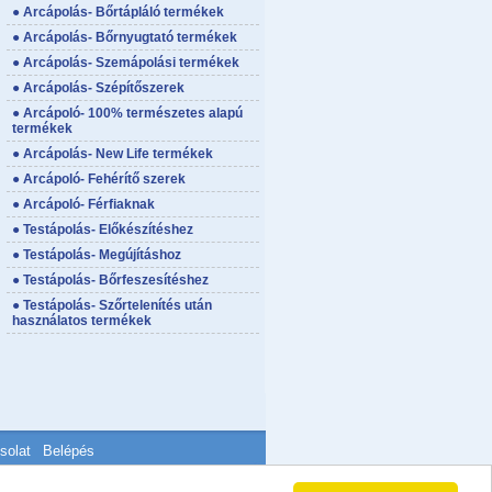
● Arcápolás- Bőrtápláló termékek
● Arcápolás- Bőrnyugtató termékek
● Arcápolás- Szemápolási termékek
● Arcápolás- Szépítőszerek
● Arcápoló- 100% természetes alapú
termékek
● Arcápolás- New Life termékek
● Arcápoló- Fehérítő szerek
● Arcápoló- Férfiaknak
● Testápolás- Előkészítéshez
● Testápolás- Megújításhoz
● Testápolás- Bőrfeszesítéshez
● Testápolás- Szőrtelenítés után
használatos termékek
solat
Belépés
Üzemeltető:
KETSH Web