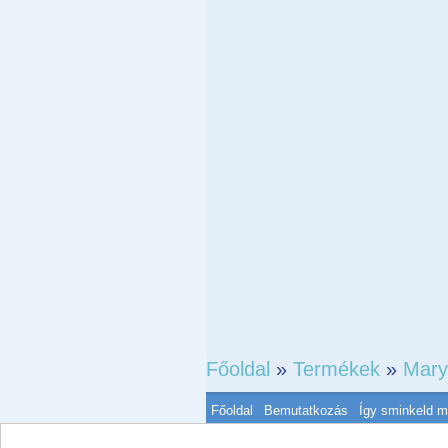
Főoldal
»
Termékek
»
Mary
Főoldal
Bemutatkozás
Így sminkeld 
All rights reserved to ANPÉ Kft.