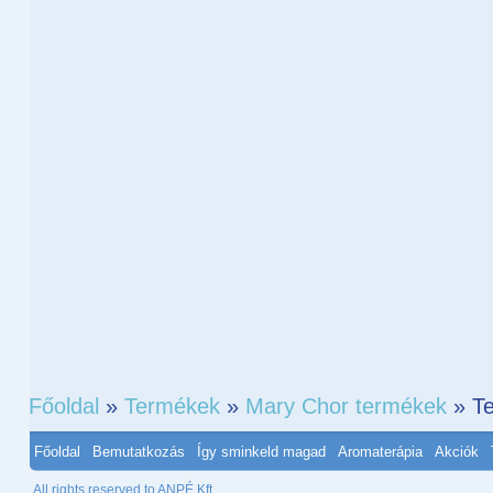
Főoldal
»
Termékek
»
Mary Chor termékek
» Te
Főoldal
Bemutatkozás
Így sminkeld magad
Aromaterápia
Akciók
All rights reserved to ANPÉ Kft.